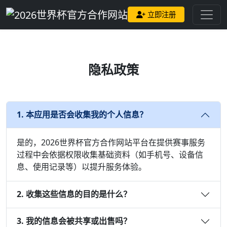
立即注册
隐私政策
1. 本应用是否会收集我的个人信息？
是的，2026世界杯官方合作网站平台在提供赛事服务
过程中会依据权限收集基础资料（如手机号、设备信
息、使用记录等）以提升服务体验。
2. 收集这些信息的目的是什么？
3. 我的信息会被共享或出售吗？