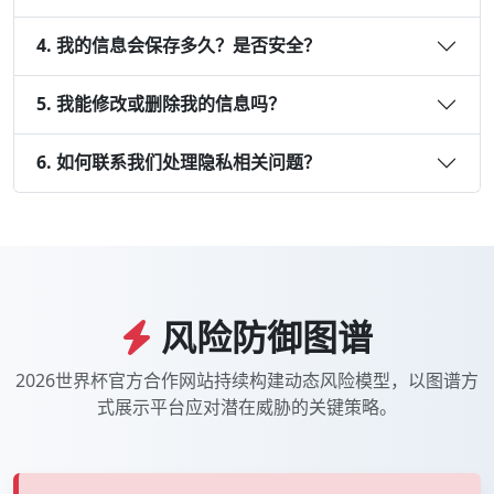
4. 我的信息会保存多久？是否安全？
5. 我能修改或删除我的信息吗？
6. 如何联系我们处理隐私相关问题？
风险防御图谱
2026世界杯官方合作网站持续构建动态风险模型，以图谱方
式展示平台应对潜在威胁的关键策略。