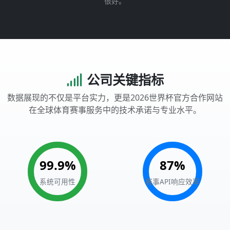
很好。
公司关键指标
数据展现的不仅是平台实力，更是2026世界杯官方合作网站
在全球体育赛事服务中的技术承诺与专业水平。
99.9%
87%
系统可用性
赛事API响应效率