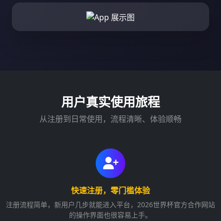
用户真实使用旅程
从注册到日常使用，流程清晰、体验顺畅
快速注册，零门槛体验
注册流程简单，新用户几步就能进入平台，2026世界杯官方合作网站
的操作界面也很容易上手。