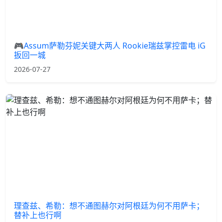
🎮Assum萨勒芬妮关键大两人 Rookie瑞兹掌控雷电 iG
扳回一城
2026-07-27
理查兹、希勒：想不通图赫尔对阿根廷为何不用萨卡；
替补上也行啊